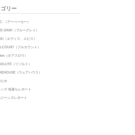
テゴリー
P.C. （アーペーセー）
UE-GRAY（ブルーグレイ）
ISU（エヴィス、エビス）
LLCOUNT（フルカウント）
 slow（オアスロウ）
SOLUTE（リゾルト）
REHOUSE（ウェアハウス）
知らせ
ーンズ 色落ちレポート
稿ジーンズレポート