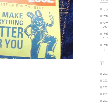
リ
投稿
ジー
ZA
投稿
11
投稿
オ・
ア
20
20
20
20
20