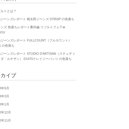
ゾルトとは？
ジーンズレポート 桃太郎ジーンズ 0705SP の色落ち
ンズ 色落ちレポート番外編 リゾルトフェアat
BOU
ジーンズレポート FULLCOUNT（フルカウント）
01 の色落ち
ジーンズレポート STUDIO D’ARTISAN（ステュディ
ダ・ルチザン） D1470クレイジーパンツ の色落ち
ーカイブ
18年5月
13年3月
13年1月
12年12月
12年11月