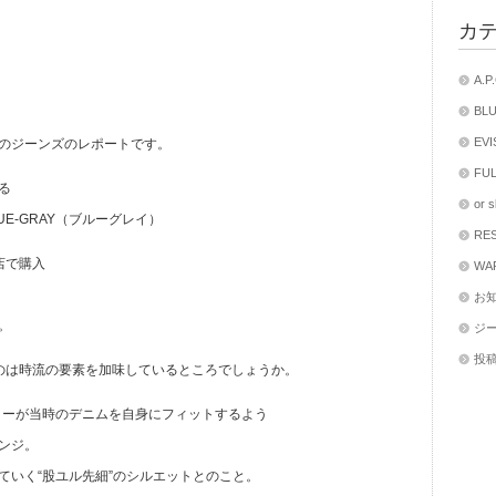
カ
A.
BL
EV
のジーンズのレポートです。
FU
る
or
UE-GRAY（ブルーグレイ）
RE
店で購入
WA
お
。
ジ
投
うのは時流の要素を加味しているところでしょうか。
ターが当時のデニムを自身にフィットするよう
ンジ。
ていく“股ユル先細”のシルエットとのこと。