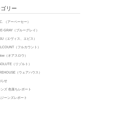
テゴリー
P.C. （アーペーセー）
UE-GRAY（ブルーグレイ）
ISU（エヴィス、エビス）
LLCOUNT（フルカウント）
 slow（オアスロウ）
SOLUTE（リゾルト）
REHOUSE（ウェアハウス）
知らせ
ーンズ 色落ちレポート
稿ジーンズレポート