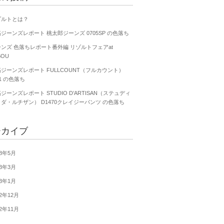
ゾルトとは？
ジーンズレポート 桃太郎ジーンズ 0705SP の色落ち
ンズ 色落ちレポート番外編 リゾルトフェアat
BOU
ジーンズレポート FULLCOUNT（フルカウント）
01 の色落ち
ジーンズレポート STUDIO D’ARTISAN（ステュディ
ダ・ルチザン） D1470クレイジーパンツ の色落ち
ーカイブ
18年5月
13年3月
13年1月
12年12月
12年11月