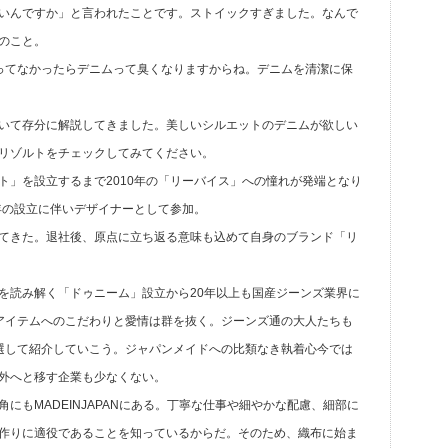
いんですか」と言われたことです。ストイックすぎました。なんで
のこと。
ってなかったらデニムって臭くなりますからね。デニムを清潔に保
いて存分に解説してきました。美しいシルエットのデニムが欲しい
リゾルトをチェックしてみてください。
ト」を設立するまで2010年の「リーバイス」への憧れが発端となり
年の設立に伴いデザイナーとして参加。
てきた。退社後、原点に立ち返る意味も込めて自身のブランド「リ
を読み解く「ドゥニーム」設立から20年以上も国産ジーンズ業界に
アイテムへのこだわりと愛情は群を抜く。ジーンズ通の大人たちも
選して紹介していこう。ジャパンメイドへの比類なき執着心今では
外へと移す企業も少なくない。
にもMADEINJAPANにある。丁寧な仕事や細やかな配慮、細部に
作りに適役であることを知っているからだ。そのため、織布に始ま