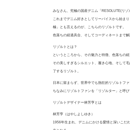
みなさん、究極の国産デニム「RESOLUTE(リ
これまでデニム好きとしてリーバイスから始まり
極」とも言えるのが、こちらのリゾルトです。
色落ちの経過具合、そしてコーディネートまで解
リゾルトとは？
というところから、その魅力と特徴、色落ちの経
その美しすぎるシルエット、履き心地、そして毛
了するリゾルト。
日本に留まらず、世界中でも熱狂的リゾルトファ
ちなみにリゾルトファンを「リゾルター」と呼び
リゾルトデザイナー林芳亨とは
林芳亨（はやしよしゆき）
1956年生まれ、デニムにかける愛情と深いこ