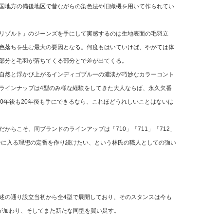
国地方の備後地区で昔ながらの染色法や旧織機を用いて作られてい
リゾルト」のジーンズを手にして実感するのは生地表面の毛羽立
色落ちを生む最大の要因となる。何度もはいていけば、やがては体
部分と毛羽が落ちてくる部分とで差が出てくる。
自然と浮かび上がるインディゴブルーの濃淡が巧妙なカラーコント
ラインナップは4型のみ様な経験をしてきた大人ならば、永久欠番
0年後も20年後も手にできるなら、これほどうれしいことはないは
からこそ、同ブランドのラインアップは「710」「711」「712」
も手に入る理想の定番を作り続けたい、という林氏の職人としての強い
述の通り設立当初から全4型で展開しており、そのスタンスは今も
”が加わり、そしてまた新たな同型を買い足す。