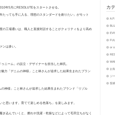
カ
010年5月にRESOLUTEをスタートさせる。
年たっても手に入る、理想のスタンダードを創りたい」がモット
A.
BL
度の工場通いは、職人と直接対話することがクォリティをより高め
EV
FU
ァンは多い。
or
RE
WA
eドゥニーム」の設立・デザイナーを担当した林氏。
お
の魅力「デニムの神様」こと林さんが追求した結果生まれたブラン
ジ
投
ムの神様」こと林さんが追求した結果生まれたブランド「リゾル
いと思います。育てて楽しめる色落ち」を楽しみます。
履き込んでいくと、擦れや洗濯・乾燥などによって毛羽立ちがなく