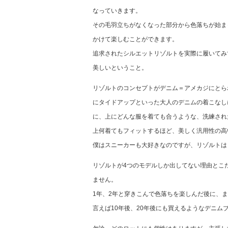
なっていきます。
その毛羽立ちがなくなった部分から色落ちが始ま
かけて楽しむことができます。
追求されたシルエットリゾルトを実際に履いてみ
美しいということ。
リゾルトのコンセプトがデニム＝アメカジにとら
にタイドアップといった大人のデニムの着こなし
に、上にどんな服を着ても合うような、洗練され
上何着てもフィットするほど、美しく汎用性の高
僕はスニーカーも大好きなのですが、リゾルトは
リゾルトが4つのモデルしか出してない理由とこ
ません。
1年、2年と穿きこんで色落ちを楽しんだ後に、
言えば10年後、20年後にも買えるようなデニ