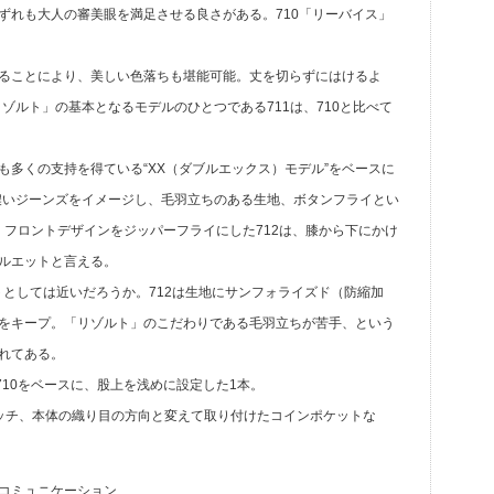
ずれも大人の審美眼を満足させる良さがある。710「リーバイス」
ることにより、美しい色落ちも堪能可能。丈を切らずにはけるよ
リゾルト」の基本となるモデルのひとつである711は、710と比べて
多くの支持を得ている“XX（ダブルエックス）モデル”をベースに
の濃いジーンズをイメージし、毛羽立ちのある生地、ボタンフライとい
し、フロントデザインをジッパーフライにした712は、膝から下にかけ
ルエットと言える。
ットとしては近いだろうか。712は生地にサンフォライズド（防縮加
をキープ。「リゾルト」のこだわりである毛羽立ちが苦手、という
れてある。
710をベースに、股上を浅めに設定した1本。
ッチ、本体の織り目の方向と変えて取り付けたコインポケットな
コミュニケーション