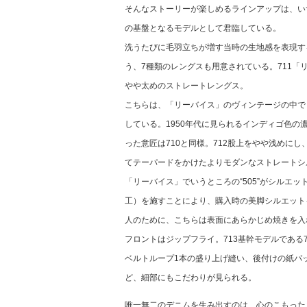
そんなストーリーが楽しめるラインアップは、い
の基盤となるモデルとして君臨している。
洗うたびに毛羽立ちが増す当時の生地感を表現す
う、7種類のレングスも用意されている。711「
やや太めのストレートレングス。
こちらは、「リーバイス」のヴィンテージの中でも
している。1950年代に見られるインディゴ色
った意匠は710と同様。712股上をやや浅めに
てテーパードをかけたよりモダンなストレートシ
「リーバイス」でいうところの“505”がシルエ
工）を施すことにより、購入時の美脚シルエット
人のために、こちらは表面にあらかじめ焼きを入
フロントはジップフライ。713基幹モデルである
ベルトループ1本の盛り上げ縫い、後付けの紙パ
ど、細部にもこだわりが見られる。
唯一無二のデニムを生み出すのは、心のこもった