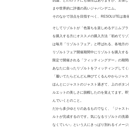
勿論、どのロットにも個性はありますが、主張し
まや世界的に評価の高いジャパンデニム。
そのなかで頂点を目指すべく、RESOLUTEは
そしてリゾルトが「色落ちを楽しめるデニムブラ
を購入する方にオススメの購入方法「初めてリゾ
は毎月「リゾルトフェア」と呼ばれる、各地方の
リゾルトフェア開催期間中にリゾルトを購入する
限定で開催される「フィッティングデー」の期間
あなたに合ったリゾルトをフィッティングしてく
「履いてたらどんどん伸びてくるんやからジャス
ほんとにジャストのジャスト過ぎて、上のボタン
ルエットの美しさに脱帽したのを覚えてます。即
んでいくとのこと。
だから多少ゆとりのあるものでなく、「ジャスト
ルトが完成するのです。気になるリゾルトの洗濯
なくていい」という人にきっぱり別れるイメージ