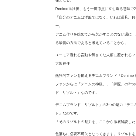
在となる。
Denime退社後、もう一度原点に立ち返る意味で2
「自分のデニムは洋服ではなく、いわば道具。何
ー。
デニム作りを始めてから欠かすことのない週に一
る最善の方法であると考えていることから。
ユーモア溢れる言動や気さくな人柄に惹かれるフ
大阪在住
熱狂的ファンを抱えるデニムブランド「Denim
ファンからは「デニムの神様」、「師匠」の3つ
ド「リゾルト」なのです。
デニムブランド「リゾルト」の3つの魅力「デニ
ト」なのです。
「そのリゾルトの魅力を、ここから徹底解説した
色落ちに必要不可欠となってきます。リゾルトを