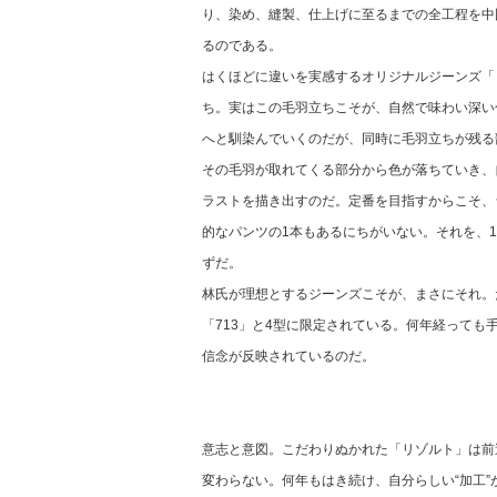
り、染め、縫製、仕上げに至るまでの全工程を中
るのである。
はくほどに違いを実感するオリジナルジーンズ「
ち。実はこの毛羽立ちこそが、自然で味わい深い
へと馴染んでいくのだが、同時に毛羽立ちが残る
その毛羽が取れてくる部分から色が落ちていき、
ラストを描き出すのだ。定番を目指すからこそ、
的なパンツの1本もあるにちがいない。それを、1
ずだ。
林氏が理想とするジーンズこそが、まさにそれ。だ
「713」と4型に限定されている。何年経って
信念が反映されているのだ。
意志と意図。こだわりぬかれた「リゾルト」は前
変わらない。何年もはき続け、自分らしい“加工