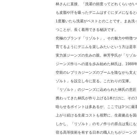
林さんに直接、「洗濯の頻度ってどれくらいがい
も皮脂や汗を吸ったデニムはすぐにダメになると
1度履いたら洗濯がベストとのことです。まあ洗
つことが、長く着用できる秘訣です。
究極のブランド「リゾルト」。その魅力や特徴つ
育てるようにデニムを楽しみたいという方は是非
実力派ジーンズの生みの親。林芳亨氏が「リゾル
ジーンズ作りへの道を歩み始めた林氏は、1988
空前のレプリカジーンズのブームを陰ながら支え
ゾルト」を設立し今に至る。こだわりの宝庫。
「リゾルト」のジーンズに込められた林氏の意匠
携わってきた林氏が作り上げる1本だけに、その
唸らせるポイントは多あるが、ここでは3つに厳
上がり続ける生産コストも視野に、生産拠点を国
しかし、「リゾルト」のモノ作りの原点は兎にも角
宿る高等技術を有する日本の職人たちがジーンズ