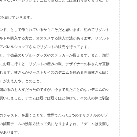
すぎないベーシックなデニムであることには変わりありません。い
進化を続けていきます。
ンド」として作られているからこそだと思います。初めてリゾルト
ルトを購入する方に、オススメする購入方法があります。リゾルト
アパレルショップさんでリゾルトの販売を行ってます。
と、非売品のリゾルトグッズやステッカーが貰えます。また、期間
にお店に行くと、リゾルトの産みの親、デザイナーの林さんが直接
れます。林さんがジャストサイズのデニムを勧める理由林さん曰く
トがええんや」とのこと。
閉めるのも大変だったのですが、今まで見たことのないデニムのシ
買いしました。デニムは履けば履くほど伸びて、その人の体に馴染
のジャスト」を履くことで、世界でたった1つのオリジナルのリゾ
の頻度デニムの洗濯方法って気になりますよね。「デニムは洗濯し
があります。