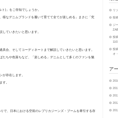
ゾルト)」をご存知でしょうか。
リ
、様なデニムブランドを履いて育てて全てが楽しめる」まさに「究
投稿
ジー
ZA
説していきたいと思います。
投稿
11
投稿
過具合、そしてコーディネートまで解説していきたいと思います。
オ・
ばたちや色落ちなど、「楽しめる」デニムとして多くのファンを魅
ア
ンが存在します。
20
ます。
20
20
20
20
だわりで、日本における空前のレプリカジーンズ・ブームを牽引する存