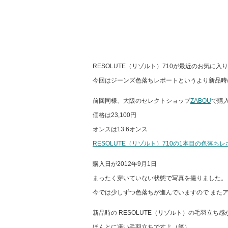
RESOLUTE（リゾルト）710が最近のお気に入
今回はジーンズ色落ちレポートというより新品時
前回同様、大阪のセレクトショップ
ZABOU
で購
価格は23,100円
オンスは13.6オンス
RESOLUTE（リゾルト）710の1本目の色落ち
購入日が2012年9月1日
まったく穿いていない状態で写真を撮りました。
今では少しずつ色落ちが進んでいますので また
新品時の RESOLUTE（リゾルト）の毛羽立ち
ほんとに凄い毛羽立ちですよ（笑）