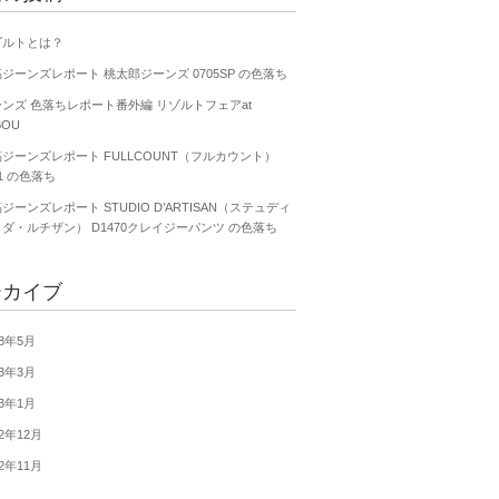
ゾルトとは？
ジーンズレポート 桃太郎ジーンズ 0705SP の色落ち
ンズ 色落ちレポート番外編 リゾルトフェアat
BOU
ジーンズレポート FULLCOUNT（フルカウント）
01 の色落ち
ジーンズレポート STUDIO D’ARTISAN（ステュディ
ダ・ルチザン） D1470クレイジーパンツ の色落ち
ーカイブ
18年5月
13年3月
13年1月
12年12月
12年11月