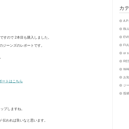
カ
A.
BL
EV
りですので 2本目も購入しました。
FU
のジーンズのレポートです。
or
入
RE
WA
お
レポートはこちら
ジ
投
アップしますね。
感が 伝われば良いなと思います。