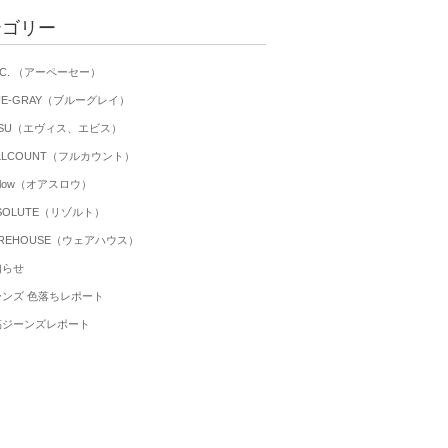
テゴリー
P.C. （アーペーセー）
UE-GRAY（ブルーグレイ）
ISU（エヴィス、エビス）
LLCOUNT（フルカウント）
 slow（オアスロウ）
SOLUTE（リゾルト）
REHOUSE（ウェアハウス）
知らせ
ーンズ 色落ちレポート
稿ジーンズレポート